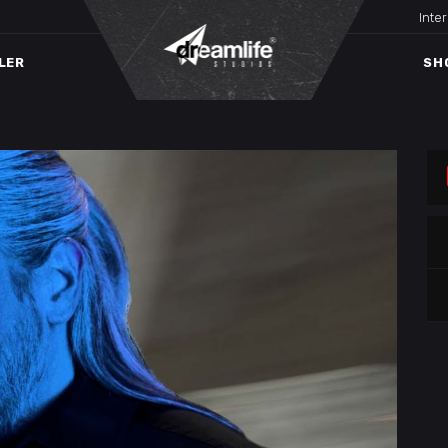
Inte
LER
SH