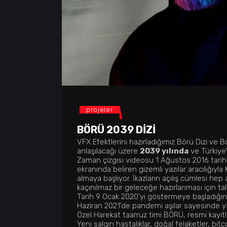
projeler
BÖRÜ 2039 DIZI
VFX Efektlerini hazırladığımız Börü Dizi ve
anlaşılacağı üzere
2039 yılında
ve Türkiye’
Zaman çizgisi videosu 1 Ağustos 2016 tarih
ekranında beliren gizemli yazılar aracılığıyla 
almaya başlıyor. İkazların açılış cümlesi hep
kaçınılmaz bir geleceğe hazırlanması için ta
Tarih 9 Ocak 2020’yi göstermeye başladığınd
Haziran 2021’de pandemi aşılar sayesinde ya
Özel Harekat taarruz timi BÖRÜ, resmi kayıtla
Yeni salgın hastalıklar, doğal felaketler, bi