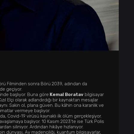
 Börü Filminden sonra Börü 2039, adından da
de geçiyor.
inde başlıyor. Buna göre
Kemal Boratav
bilgisayar
Kızıl Elçi olarak adlandırdığı bir kaynaktan mesajlar
 aynı: Sakin ol, plana güven. Bu kâhin ona karanlık ve
limatlar vermeye başlıyor.
a, Covid-19 virüsü kaynaklı ilk ölüm gerçekleşiyor.
vaşlamaya başlıyor. 10 Kasım 2023’te ise Türk Polis
rdan siliniyor. Ardından hikâye hızlanıyor.
tcoin dünyası, Ay madenciliği, kuantum bilgisayarlar,