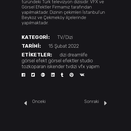
türündeki Türk televizyon dizisidir. VFX ve
Görsel Efektler Firmamız tarafından
yapılmaktadır. Dizinin çekimleri İstanbul’un
Beykoz ve Çekmeköy ilçelerinde
yapılmaktadır.
KATEGORI:
TV/Dizi
TARIHI:
15 Şubat 2022
ETIKETLER:
dizi
dreamlife
görsel efekt
görsel efektler
studio
tozkoparan iskender
tvdizi
vfx
yapım
Onceki
Sonraki