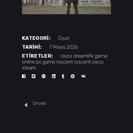
KATEGORI:
Oyun
TARIHI:
7 Mayıs 2026
ETIKETLER:
cisco
dreamlife
game
online
pc game
roscent
roscent cisco
steam
Onceki